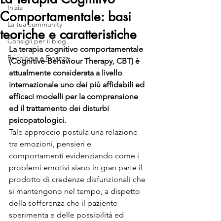
Inizia
Comportamentale: basi
La tua community
teoriche e caratteristiche
Consigli per il blog
La terapia cognitivo comportamentale 
Psicologia e Finanza
(Cognitive-Behaviour Therapy, CBT) è 
attualmente considerata a livello 
internazionale uno dei più affidabili ed 
efficaci modelli per la comprensione 
ed il trattamento dei disturbi 
psicopatologici.
Tale approccio postula una relazione 
tra emozioni, pensieri e 
comportamenti evidenziando come i 
problemi emotivi siano in gran parte il 
prodotto di credenze disfunzionali che 
si mantengono nel tempo, a dispetto 
della sofferenza che il paziente 
sperimenta e delle possibilità ed 