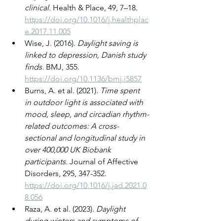
clinical.
 Health & Place, 49, 7–18. 
https://doi.org/10.1016/j.healthplac
e.2017.11.005
Wise, J. (2016). 
Daylight saving is 
linked to depression, Danish study 
finds.
 BMJ, 355. 
https://doi.org/10.1136/bmj.i5857
Burns, A. et al. (2021). 
Time spent 
in outdoor light is associated with 
mood, sleep, and circadian rhythm-
related outcomes: A cross-
sectional and longitudinal study in 
over 400,000 UK Biobank 
participants.
 Journal of Affective 
Disorders, 295, 347-352. 
https://doi.org/10.1016/j.jad.2021.0
8.056
Raza, A. et al. (2023). 
Daylight 
during winters and symptoms of 