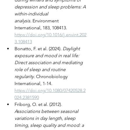
depression and sleep problems: A 
within-individual 
analysis.
 Environment 
International, 183, 108413. 
https://doi.org/10.1016/j.envint.202
3.108413
Bonatto, F. et al. (2024). 
Daylight 
exposure and mood in real life: 
Direct association and mediating 
role of sleep and routine 
regularity.
 Chronobiology 
International, 1-14. 
https://doi.org/10.1080/07420528.2
024.2381590
Friborg, O. et al. (2012). 
Associations between seasonal 
variations in day length, sleep 
timing, sleep quality and mood: a 