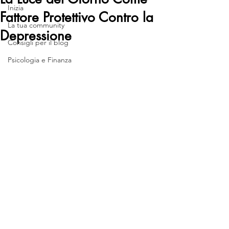
Inizia
Fattore Protettivo Contro la
La tua community
Depressione
Consigli per il blog
Psicologia e Finanza