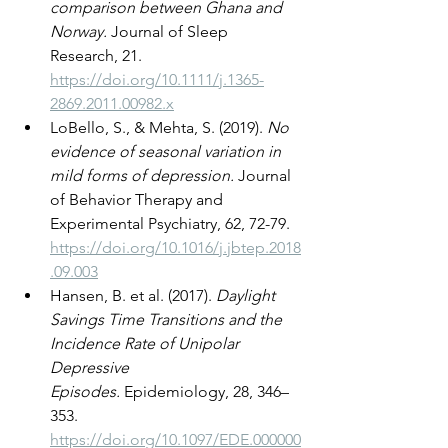
comparison between Ghana and 
Norway.
 Journal of Sleep 
Research, 21. 
https://doi.org/10.1111/j.1365-
2869.2011.00982.x
LoBello, S., & Mehta, S. (2019). 
No 
evidence of seasonal variation in 
mild forms of depression.
 Journal 
of Behavior Therapy and 
Experimental Psychiatry, 62, 72-79. 
https://doi.org/10.1016/j.jbtep.2018
.09.003
Hansen, B. et al. (2017). 
Daylight 
Savings Time Transitions and the 
Incidence Rate of Unipolar 
Depressive 
Episodes.
 Epidemiology, 28, 346–
353. 
https://doi.org/10.1097/EDE.000000