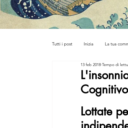
Tutti i post
Inizia
La tua com
13 feb 2018
Tempo di lettu
L'insonni
Cognitiv
Lottate p
indipende