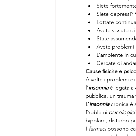
Siete fortemente
Siete depressi? 
Lottate continu
Avete vissuto d
State assumendo
Avete problemi d
L’ambiente in cu
Cercate di andar
Cause fisiche e psic
A volte i problemi di
l’
insonnia
 è legata a
pubblica, un trauma fis
L’
insonnia
 cronica è 
Problemi 
psicologici
bipolare, disturbo po
I 
farmaci
 possono cau