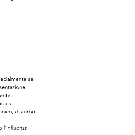
pecialmente se 
esentazione 
tente. 
ogica. 
onico, disturbo 
 l’influenza 