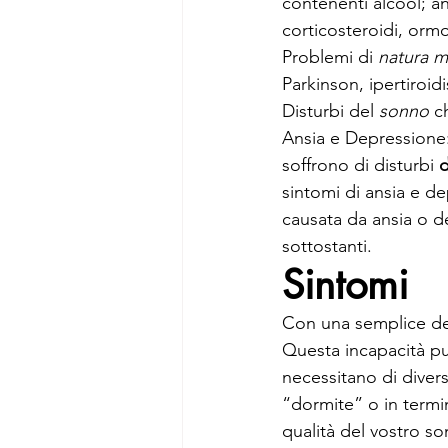
contenenti alcool; ant
corticosteroidi, ormon
Problemi di 
natura m
Parkinson, ipertiroid
Disturbi del 
sonno 
c
Ansia e Depressione:
soffrono di disturbi 
d
sintomi di ansia e d
causata da ansia o de
sottostanti.
Sintomi
Con una semplice def
Questa incapacità p
necessitano di divers
“dormite” o in termin
qualità del vostro so