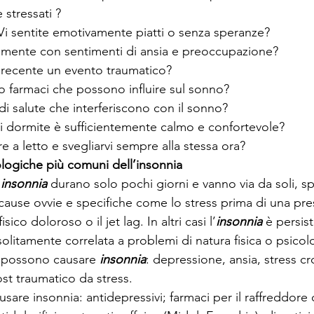
 stressati ?
Vi sentite emotivamente piatti o senza speranze?
amente con sentimenti di ansia e preoccupazione?
i recente un evento traumatico?
 farmaci che possono influire sul sonno?
i salute che interferiscono con il sonno?
i dormite è sufficientemente calmo e confortevole?
e a letto e svegliarvi sempre alla stessa ora?
ologiche più comuni dell’insonnia
 
insonnia
 durano solo pochi giorni e vanno via da soli, s
 cause ovvie e specifiche come lo stress prima di una pr
ico doloroso o il jet lag. In altri casi l’
insonnia
 è persis
solitamente correlata a problemi di natura fisica o psicol
 possono causare 
insonnia
: depressione, ansia, stress cr
st traumatico da stress. 
sare insonnia: antidepressivi; farmaci per il raffreddore o