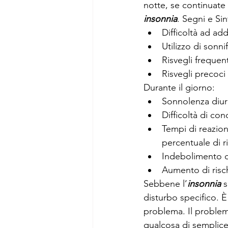
notte, se continuate a
insonnia
. Segni e Si
Difficoltà ad a
Utilizzo di sonni
Risvegli frequen
Risvegli precoci 
Durante il giorno:
Sonnolenza diurna
Difficoltà di co
Tempi di reazion
percentuale di ri
Indebolimento d
Aumento di risc
Sebbene l’
insonnia
 
disturbo specifico. È
problema. Il problem
qualcosa di semplic