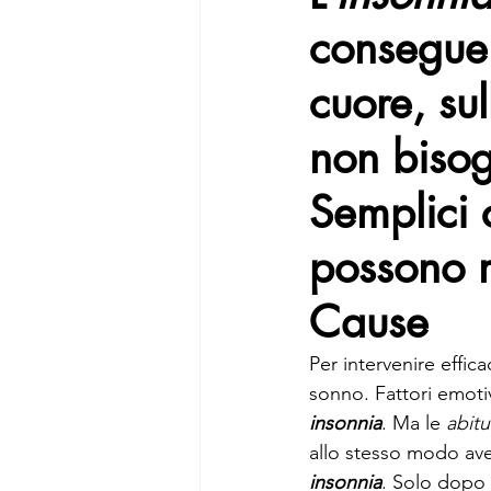
conseguen
cuore, su
non bisog
Semplici c
possono m
Cause
Per intervenire effi
sonno. Fattori emoti
insonnia
. Ma le 
abitu
allo stesso modo aver
insonnia
. Solo dopo 