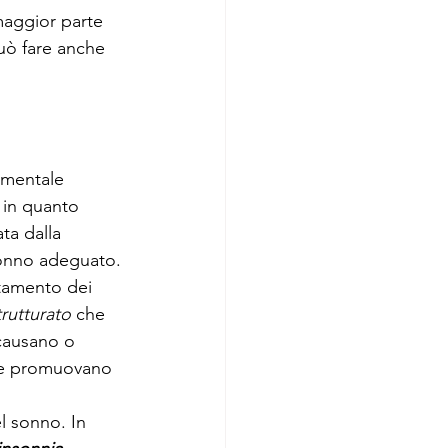
maggior parte 
uò fare anche 
amentale 
 in quanto 
ata dalla 
sonno adeguato. 
ttamento dei 
rutturato
 che 
 causano o 
che promuovano 
l sonno. In 