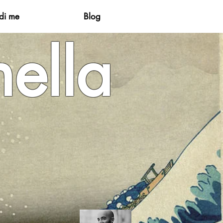
di me
Blog
ella
ta