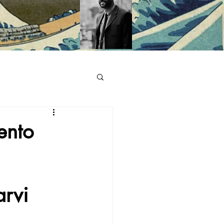
ento
rvi 
 