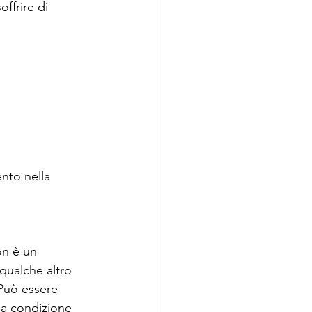
ffrire di 
nto nella 
on è un 
qualche altro 
Può essere 
a condizione 