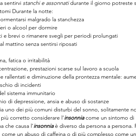
 sentirvi 
stanchi e assonnati
 durante il giorno potreste so
ntomi Durante la notte:
ddormentarsi malgrado la stanchezza
feri o alcool per dormire
ti e brevi o rimanere svegli per periodi prolungati
al mattino senza sentirsi riposati
, fatica o irritabilità
ncentrazione, prestazioni scarse sul lavoro a scuola
e rallentati e diminuzione della prontezza mentale: aume
schio di incidenti
el sistema immunitario
hio di depressione, ansia e abuso di sostanze
sia uno dei più comuni disturbi del sonno, solitamente n
 più corretto considerare l’
insonnia
 come un sintomo di 
a che causa l’
insonnia
 è diverso da persona a persona. 
e come un abuso di caffeina o di più complesso come un