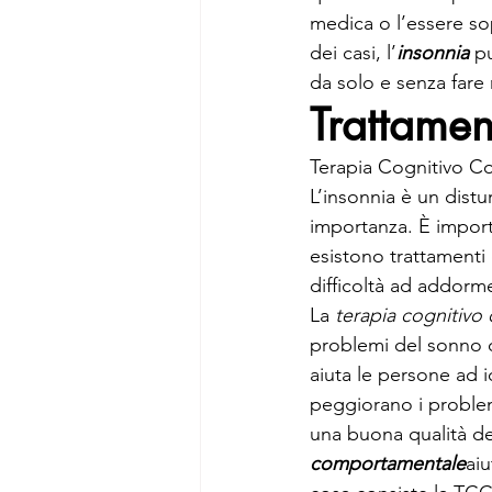
medica o l’essere sop
dei casi, l’
insonnia
 p
da solo e senza fare 
Trattamen
Terapia Cognitivo C
L’insonnia è un distu
importanza. È import
esistono trattamenti ef
difficoltà ad addorm
La 
terapia cognitiv
problemi del sonno di
aiuta le persone ad i
peggiorano i proble
una buona qualità del
comportamentale
aiu