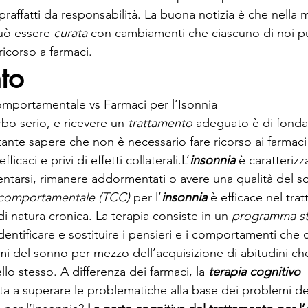
raffatti da responsabilità. La buona notizia è che nella 
uò essere 
curata
 con cambiamenti che ciascuno di noi p
ricorso a farmaci.
to
omportamentale vs Farmaci per l’Isonnia
rbo serio, e ricevere un 
trattamento
 adeguato è di fond
ante sapere che non è necessario fare ricorso ai farmaci
ficaci e privi di effetti collaterali.L’
insonnia
 è caratterizz
entarsi, rimanere addormentati o avere una qualità del 
o comportamentale (TCC)
 per l’
insonnia
 è efficace nel tra
 natura cronica. La terapia consiste in un 
programma st
dentificare e sostituire i pensieri e i comportamenti che
mi del sonno per mezzo dell’acquisizione di abitudini 
lo stesso. A differenza dei farmaci, la 
terapia cognitivo 
ta a superare le problematiche alla base dei problemi de