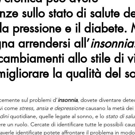
ze sullo stato di salute de
lla pressione e il diabete.
na arrendersi all’
insonnia
ambiamenti allo stile di vi
igliorare la qualità del s
cacemente sul problemi d’
insonnia
, dovete diventare detec
vi come 
stress, ansia e depressione
 causano la metà dei 
dini
 quotidiane, quelle legate al sonno, e lo 
stato di sal
e un ruolo. Cercate di identificare tutte le possibili caus
averle identificate potete affrontare il problema in mod