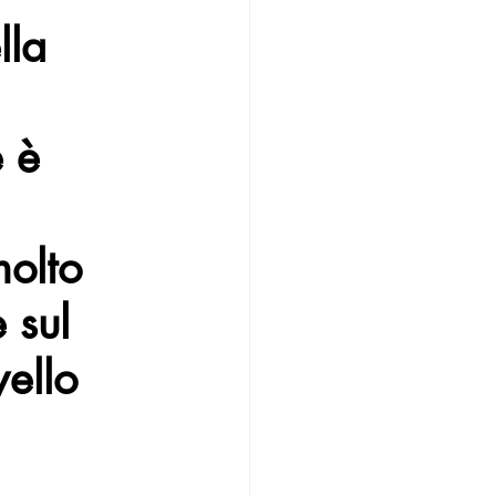
lla 
 è 
molto 
 sul 
vello 