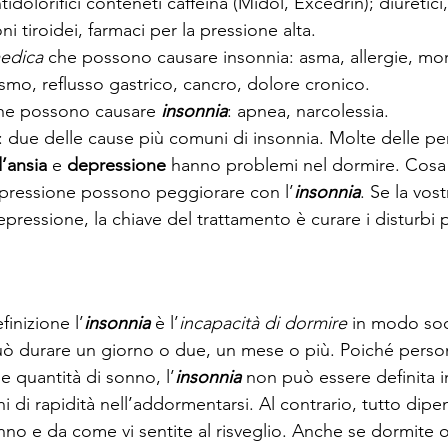
idolorifici conteneti caffeina (Midol, Excedrin); diuretici,
i tiroidei, farmaci per la pressione alta.
edica
 che possono causare insonnia: asma, allergie, mo
ismo, reflusso gastrico, cancro, dolore cronico.
he possono causare 
insonnia
: apnea, narcolessia.
 due delle cause più comuni di insonnia. Molte delle p
’ansia 
e 
depressione 
hanno problemi nel dormire. Cosa 
epressione possono peggiorare con l’
insonnia
. Se la vost
pressione, la chiave del trattamento è curare i disturbi p
inizione l’
insonnia
 è l’
incapacità di dormire
 in modo sod
uò durare un giorno o due, un mese o più. Poiché perso
e quantità di sonno, l’
insonnia
 non può essere definita i
i di rapidità nell’addormentarsi. Al contrario, tutto dipe
nno e da come vi sentite al risveglio. Anche se dormite o