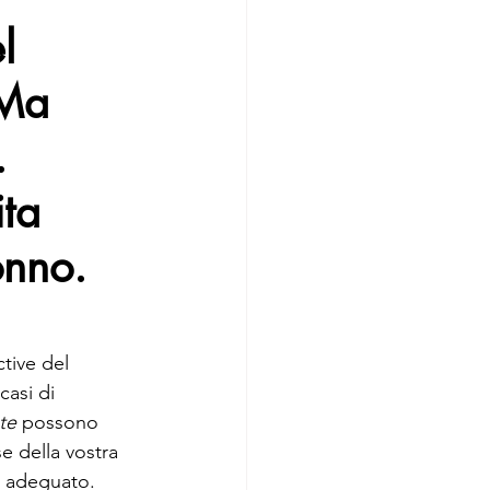
l 
 Ma 
. 
ta 
onno.
tive del 
casi di 
ute
 possono 
e della vostra 
o adeguato.