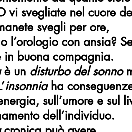
O vi svegliate nel cuore de
imanete svegli per ore, 
 l’orologio con ansia? Se
te in buona compagnia. 
a
 è un 
disturbo del sonno
 
’
insonnia
 ha conseguenze
 energia, sull’umore e sul li
namento dell’individuo. 
a
 cronica può avere 