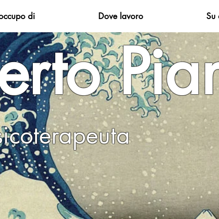
occupo di
Dove lavoro
Su 
rto Pian
o, Psicoterapeu