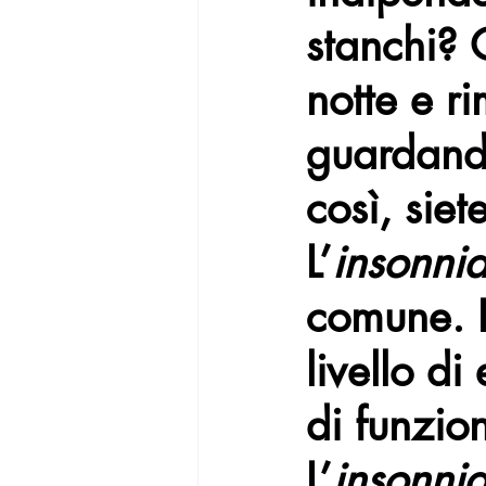
stanchi? 
notte e r
guardando
così, sie
L’
insonni
comune. L
livello di
di funzio
L’
insonni