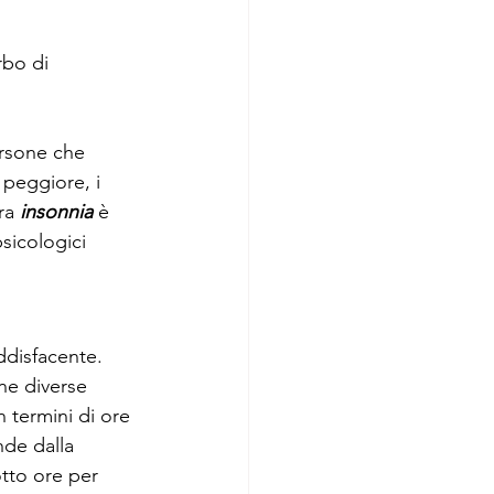
 
rbo di 
ersone che 
peggiore, i 
ra 
insonnia
 è 
sicologici 
disfacente. 
ne diverse 
n termini di ore 
nde dalla 
tto ore per 