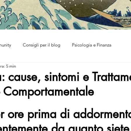
munity
Consigli per il blog
Psicologia e Finanza
ra: 5 min
a: cause, sintomi e Trattam
o Comportamentale
er ore prima di addormenta
ntemente da quanto siete