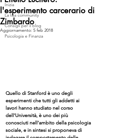
Inizia
l'esperimento carcerario di
La tua community
Zimbardo
Consigli per il blog
Aggiornamento:
5 feb 2018
Psicologia e Finanza
Quello di Stanford è uno degli 
esperimenti che tutti gli addetti ai 
lavori hanno studiato nel corso 
dell’Università, è uno dei più 
conosciuti nell’ambito della psicologia 
sociale, e in sintesi si proponeva di 
indagare il comportamento delle 