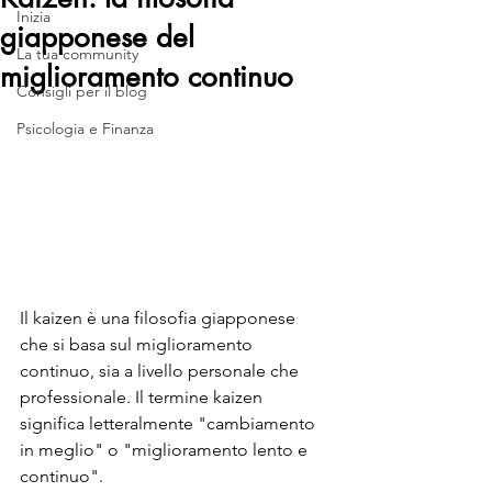
Inizia
giapponese del
La tua community
miglioramento continuo
Consigli per il blog
Psicologia e Finanza
Il kaizen è una filosofia giapponese 
che si basa sul miglioramento 
continuo, sia a livello personale che 
professionale. Il termine kaizen 
significa letteralmente "cambiamento 
in meglio" o "miglioramento lento e 
continuo".