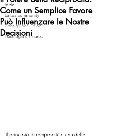
Inizia
Come un Semplice Favore
La tua community
Può Influenzare le Nostre
Consigli per il blog
Decisioni
Psicologia e Finanza
Il principio di reciprocità è una delle 