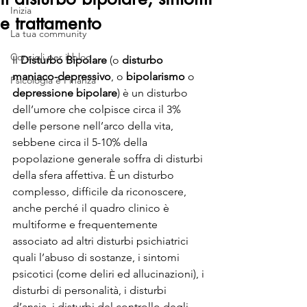
Inizia
e trattamento
La tua community
Consigli per il blog
Il 
Disturbo Bipolare
 (o 
disturbo 
maniaco-depressivo
, o 
bipolarismo
 o 
Psicologia e Finanza
depressione bipolare
) è un disturbo 
dell’umore che colpisce circa il 3% 
delle persone nell’arco della vita, 
sebbene circa il 5-10% della 
popolazione generale soffra di disturbi 
della sfera affettiva. È un disturbo 
complesso, difficile da riconoscere, 
anche perché il quadro clinico è 
multiforme e frequentemente 
associato ad altri disturbi psichiatrici 
quali l’abuso di sostanze, i sintomi 
psicotici (come deliri ed allucinazioni), i 
disturbi di personalità, i disturbi 
d’ansia, i disturbi del controllo degli 