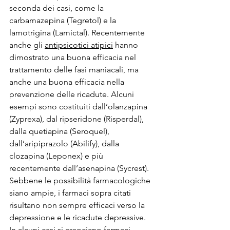
seconda dei casi, come la 
carbamazepina (Tegretol) e la 
lamotrigina (Lamictal). Recentemente 
anche gli 
antipsicotici atipici
 hanno 
dimostrato una buona efficacia nel 
trattamento delle fasi maniacali, ma 
anche una buona efficacia nella 
prevenzione delle ricadute. Alcuni 
esempi sono costituiti dall’olanzapina 
(Zyprexa), dal ripseridone (Risperdal), 
dalla quetiapina (Seroquel), 
dall’aripiprazolo (Abilify), dalla 
clozapina (Leponex) e più 
recentemente dall’asenapina (Sycrest).
Sebbene le possibilità farmacologiche 
siano ampie, i farmaci sopra citati 
risultano non sempre efficaci verso la 
depressione e le ricadute depressive. 
In alcuni casi si associano 
farmaci 