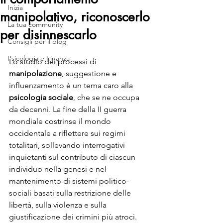
Inizia
manipolativo, riconoscerlo
La tua community
per disinnescarlo
Consigli per il blog
Psicologia e Finanza
Lo studio dei processi di 
manipolazione
, suggestione e 
influenzamento è un tema caro alla 
psicologia sociale
, che se ne occupa 
da decenni. La fine della II guerra 
mondiale costrinse il mondo 
occidentale a riflettere sui regimi 
totalitari, sollevando interrogativi 
inquietanti sul contributo di ciascun 
individuo nella genesi e nel 
mantenimento di sistemi politico-
sociali basati sulla restrizione delle 
libertà, sulla violenza e sulla 
giustificazione dei crimini più atroci.