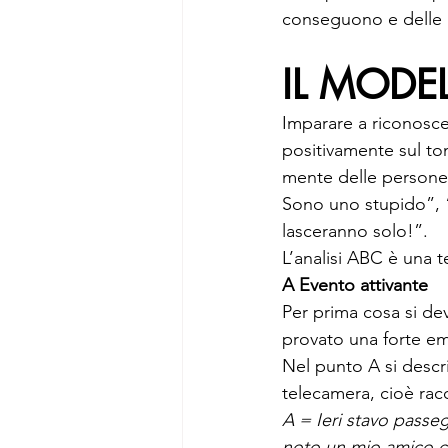
conseguono e delle r
IL MODE
Imparare a riconoscer
positivamente sul ton
mente delle persone 
Sono uno stupido”, “
lasceranno solo!”.
L’analisi ABC è una t
A Evento attivante
Per prima cosa si de
provato una forte e
Nel punto A si descri
telecamera, cioè racc
A = Ieri stavo passe
noto un mio amico c