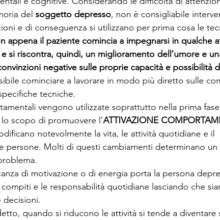
tali e cognitive. Considerando le difficoltà di attenzion
oria del 
soggetto depresso
, non è consigliabile interve
ioni e di conseguenza si utilizzano per prima cosa le tec
n appena il paziente comincia a impegnarsi in qualche att
ta e si riscontra, quindi, un miglioramento dell’umore e un
onvinzioni negative sulle proprie capacità e possibilità d
sibile cominciare a lavorare in modo più diretto sulle c
specifiche tecniche.
mentali vengono utilizzate soprattutto nella prima fase
 lo scopo di promuovere l’
ATTIVAZIONE COMPORTAM
dificano notevolmente la vita, le attività quotidiane e il 
 persone. Molti di questi cambiamenti determinano un 
problema.
nza di motivazione o di energia porta la persona depres
 i compiti e le responsabilità quotidiane lasciando che siano
 decisioni.
to, quando si riducono le attività si tende a diventar