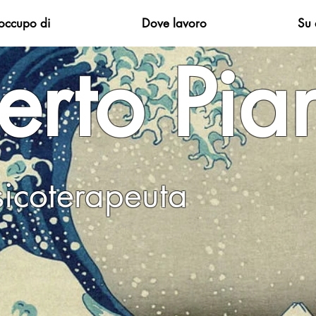
occupo di
Dove lavoro
Su 
rto Pian
o, Psicoterapeu