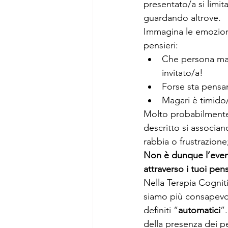
presentato/a si limi
guardando altrove.
Immagina le emozioni
pensieri:
Che persona ma
invitato/a!
Forse sta pensa
Magari è timido
Molto probabilmente 
descritto si associan
rabbia o frustrazion
Non è dunque l’event
attraverso i tuoi pens
Nella Terapia Cognit
siamo più consapevol
definiti “
automatici
”
della presenza dei p