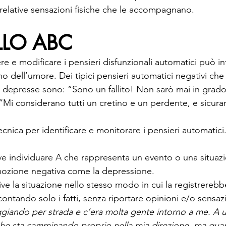
elative sensazioni fisiche che le accompagnano.
LLO ABC
e e modificare i pensieri disfunzionali automatici può inf
o dell’umore. Dei tipici pensieri automatici negativi che
depresse sono: “Sono un fallito! Non sarò mai in grado d
Mi considerano tutti un cretino e un perdente, e sicur
ecnica per identificare e monitorare i pensieri automatici
ve individuare A che rappresenta un evento o una situazio
mozione negativa come la depressione.
ve la situazione nello stesso modo in cui la registrerebb
ontando solo i fatti, senza riportare opinioni e/o sensazi
ggiando per strada e c’era molta gente intorno a me. A 
he sta camminando proprio nella mia direzione, ma quan