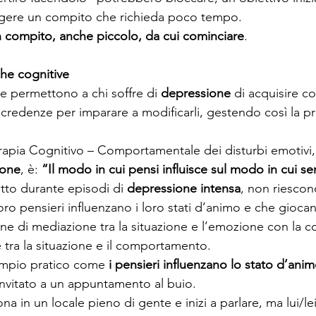
olgere un compito che richieda poco tempo.
 compito, anche piccolo, da cui cominciare
.
che cognitive
e permettono a chi soffre di 
depressione
 di acquisire c
 credenze per imparare a modificarli, gestendo così la pr
erapia Cognitivo – Comportamentale dei disturbi emotivi
ione
, è: 
“Il modo in cui pensi influisce sul modo in cui se
tto durante episodi di 
depressione intensa
, non riescon
ro pensieri influenzano i loro stati d’animo e che gioca
ne di mediazione tra la situazione e l’emozione con la 
e tra la situazione e il comportamento.
mpio pratico come 
i pensieri influenzano lo stato d’ani
nvitato a un appuntamento al buio.
na in un locale pieno di gente e inizi a parlare, ma lui/le