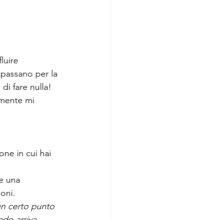
luire 
 passano per la 
i fare nulla! 
amente mi 
.
ne in cui hai 
e una 
oni.
un certo punto 
do arriva 