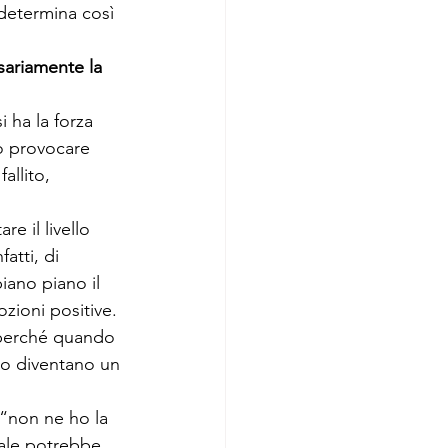
determina così 
sariamente la 
 ha la forza 
uò provocare 
allito, 
 il livello 
atti, di 
iano piano il 
ozioni positive.
 perché quando 
zo diventano un 
 “non ne ho la 
iale potrebbe 