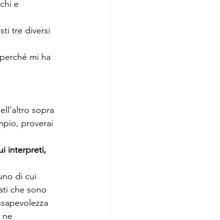
chi e 
i tre diversi 
perché mi ha 
ll’altro sopra 
mpio, proverai 
 interpreti, 
no di cui 
iati che sono 
nsapevolezza 
 ne 