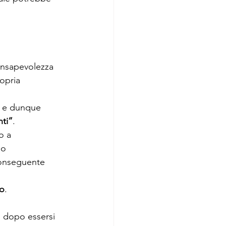
onsapevolezza 
opria 
, e dunque 
nti”
.
o a 
no 
conseguente 
mo
.
i dopo essersi 