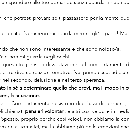
ta a rispondere alle tue domande senza guardarti negli oc
 che potresti provare se ti passassero per la mente quest
leducata! Nemmeno mi guarda mentre gli/le parlo! Ma 
ndo che non sono interessante e che sono noioso/a.
/a e non mi guarda negli occhi.
questi tre pensieri di valutazione del comportamento de
o a tre diverse reazioni emotive. Nel primo caso, ad ese
e; nel secondo, delusione e nel terzo speranza.
o in sé a determinare quello che provi, ma il modo in cui
ieri, la situazione.
ivo – Comportamentale esistono due flussi di pensiero, u
i chiamati 
pensieri volontari
, e altri così veloci e immed
. Spesso, proprio perché così veloci, non abbiamo la co
ensieri automatici, ma la abbiamo più delle emozioni che