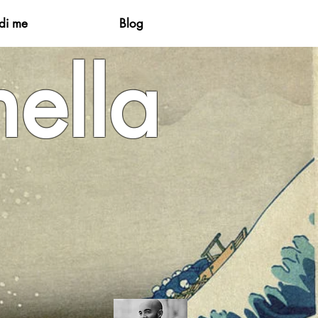
di me
Blog
ella
ta