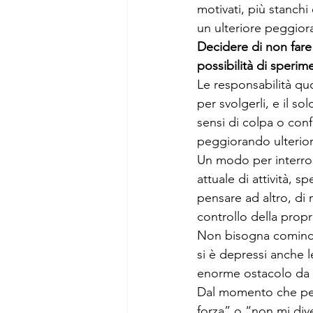
motivati, più stanch
un ulteriore peggio
Decidere di non fare
possibilità di sperim
Le responsabilità quo
per svolgerli, e il s
sensi di colpa o conf
peggiorando ulterior
Un modo per interrom
attuale di attività, s
pensare ad altro, di 
controllo della propr
Non bisogna comincia
si è depressi anche 
enorme ostacolo da s
Dal momento che pensi
forza” o “non mi div