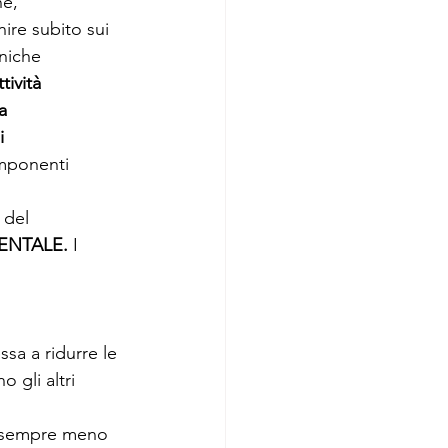
e, 
nire subito sui 
niche 
ività 
a 
i 
omponenti 
 del 
ENTALE.
 I 
sa a ridurre le 
 gli altri 
e sempre meno 