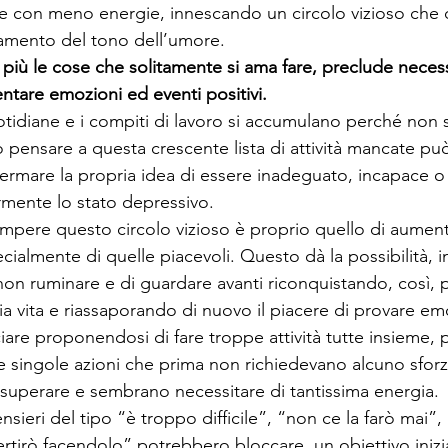
i e con meno energie, innescando un circolo vizioso che 
ramento del tono dell’umore.
 più le cose che solitamente si ama fare, preclude neces
entare emozioni ed eventi positivi.
tidiane e i compiti di lavoro si accumulano perché non si
olo pensare a questa crescente lista di attività mancate p
ermare la propria idea di essere inadeguato, incapace o f
mente lo stato depressivo.
pere questo circolo vizioso è proprio quello di aumentare
pecialmente di quelle piacevoli. Questo dà la possibilità, inf
non ruminare e di guardare avanti riconquistando, così, p
ia vita e riassaporando di nuovo il piacere di provare em
re proponendosi di fare troppe attività tutte insieme,
le singole azioni che prima non richiedevano alcuno sfor
uperare e sembrano necessitare di tantissima energia.
eri del tipo “è troppo difficile”, “non ce la farò mai”,
ertirò facendolo” potrebbero bloccare, un obiettivo iniz