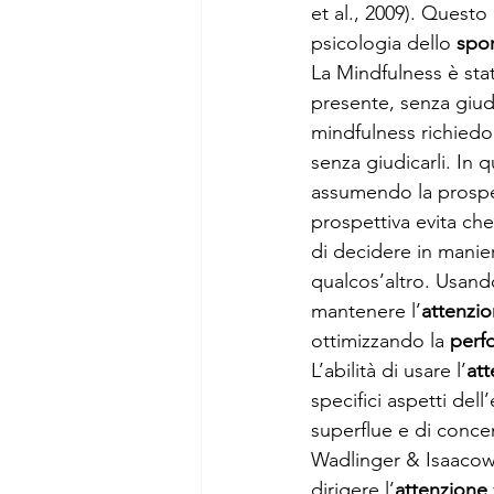
et al., 2009). Quest
psicologia dello 
spor
La Mindfulness è sta
presente, senza giud
mindfulness richiedon
senza giudicarli. In 
assumendo la prospet
prospettiva evita che
di decidere in manier
qualcos’altro. Usando
mantenere l’
attenzi
ottimizzando la 
perf
L’abilità di usare l’
at
specifici aspetti del
superflue e di concen
Wadlinger & Isaacowitz
dirigere l’
attenzione