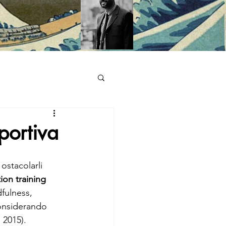
portiva
ostacolarli 
ion training 
fulness, 
considerando 
 2015).