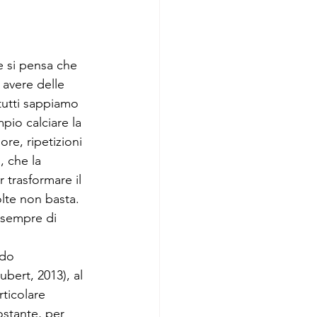
e si pensa che 
 avere delle 
tutti sappiamo 
io calciare la 
re, ripetizioni 
, che la 
trasformare il 
olte non basta. 
o sempre di 
ido 
ubert, 2013), al 
rticolare 
ostante, per 