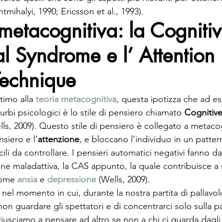
tmihalyi, 1990; Ericsson et al., 1993).
 metacognitiva: la Cognitiv
al Syndrome e l’ Attention 
Technique
timo alla 
teoria metacognitiva
, questa ipotizza che ad es
urbi psicologici è lo stile di pensiero chiamato 
Cognitive
lls, 2009). Questo stile di pensiero è collegato a metaco
nsiero e l’
attenzione
, e bloccano l’individuo in un patter
icili da controllare. I pensieri automatici negativi fanno da
one maladattiva, la CAS appunto, la quale contribuisce a 
come 
ansia
 e 
depressione
 (Wells, 2009).
 nel momento in cui, durante la nostra partita di pallavolo,
non guardare gli spettatori e di concentrarci solo sulla pa
iusciamo a pensare ad altro se non a chi ci guarda dagli s