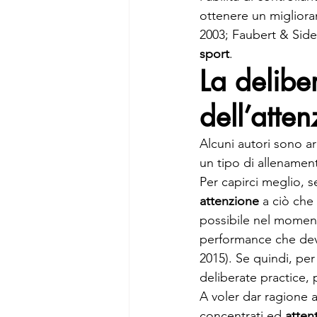
ottenere un migliora
2003; Faubert & Sideb
sport
.
La delibe
dell’atten
Alcuni autori sono arr
un tipo di allenament
Per capirci meglio, 
attenzione
 a ciò che
possibile nel momento
performance che dev
2015). Se quindi, pe
deliberate practice, 
A voler dar ragione a
concentrati ed 
attent