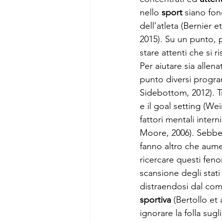
nello 
sport
 siano fon
dell’atleta (Bernier 
2015). Su un punto, p
stare attenti che si r
Per aiutare sia allena
punto diversi progra
Sidebottom, 2012). T
e il goal setting (We
fattori mentali inter
Moore, 2006). Sebbene
fanno altro che aumen
ricercare questi fen
scansione degli stati 
distraendosi dal co
sportiva
 (Bertollo et
ignorare la folla sug