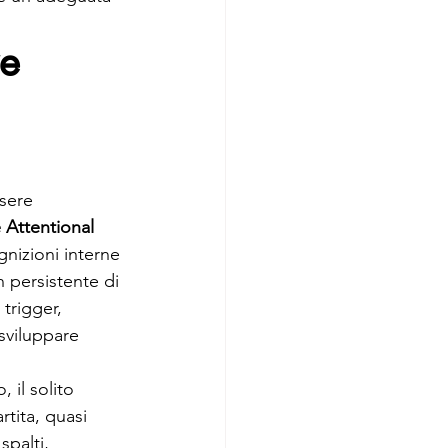
e 
sere 
 Attentional 
gnizioni interne 
n persistente di 
 trigger, 
sviluppare 
 il solito 
rtita, quasi 
palti, 