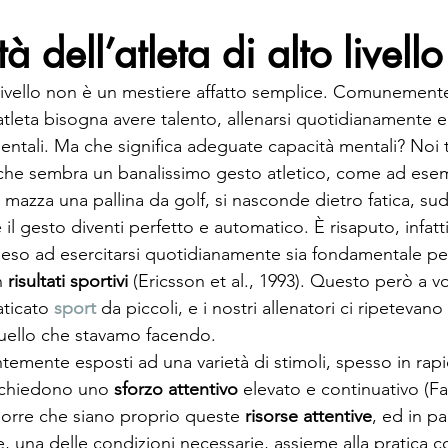
tà dell’atleta di alto livello
o livello non è un mestiere affatto semplice. Comunement
tleta bisogna avere talento, allenarsi quotidianamente e
ntali. Ma che significa adeguate capacità mentali? Noi 
che sembra un banalissimo gesto atletico, come ad esemp
a mazza una pallina da golf, si nasconde dietro fatica, sudo
é il gesto diventi perfetto e automatico. È risaputo, infatti
eso ad esercitarsi quotidianamente sia fondamentale per 
n 
risultati sportivi
 (Ericsson et al., 1993). Questo però a v
ticato 
sport
 da piccoli, e i nostri allenatori ci ripetevan
uello che stavamo facendo. 
ntemente esposti ad una varietà di stimoli, spesso in rap
ichiedono uno 
sforzo attentivo
 elevato e continuativo (Fa
orre che siano proprio queste 
risorse attentive
, ed in pa
rle, una delle condizioni necessarie, assieme alla pratica c