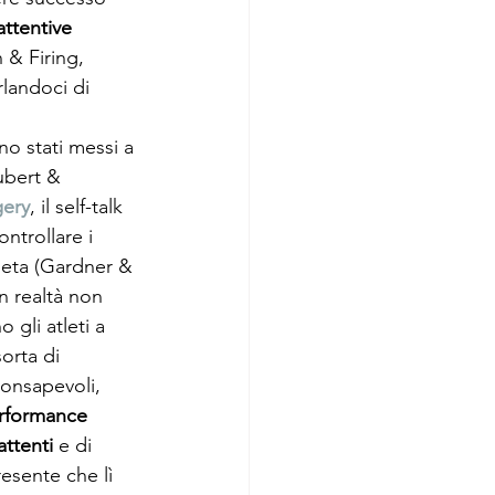
attentive
 & Firing, 
rlandoci di 
no stati messi a 
aubert & 
ery
, il self-talk 
ntrollare i 
tleta (Gardner & 
n realtà non 
gli atleti a 
orta di 
consapevoli, 
rformance 
attenti
 e di 
esente che lì 