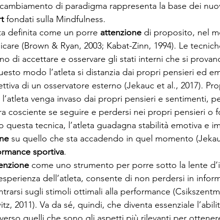
o cambiamento di paradigma rappresenta la base dei nuovi
t
 fondati sulla Mindfulness.
ta definita come un porre 
attenzione
 di proposito, nel 
icare (Brown & Ryan, 2003; Kabat-Zinn, 1994). Le tecniche
o di accettare e osservare gli stati interni che si provan
questo modo l’atleta si distanzia dai propri pensieri ed e
tiva di un osservatore esterno (Jekauc et al., 2017). Pro
 l’atleta venga invaso dai propri pensieri e sentimenti, 
a cosciente se seguire e perdersi nei propri pensieri o fo
 questa tecnica, l’atleta guadagna stabilità emotiva e i
one
 su quello che sta accadendo in quel momento (Jekauc 
ormance sportiva
.
tenzione
 come uno strumento per porre sotto la lente d
l’esperienza dell’atleta, consente di non perdersi in infor
trarsi sugli stimoli ottimali alla performance (Csikszentmi
, 2011). Va da sé, quindi, che diventa essenziale l’abilità
 verso quelli che sono gli aspetti più rilevanti per otten