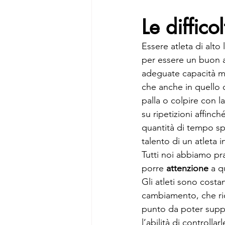
Le difficol
Essere atleta di alt
per essere un buon a
adeguate capacità me
che anche in quello 
palla o colpire con l
su ripetizioni affinch
quantità di tempo sp
talento di un atleta i
Tutti noi abbiamo pra
porre 
attenzione
 a q
Gli atleti sono costa
cambiamento, che r
punto da poter supp
l’abilità di controlla