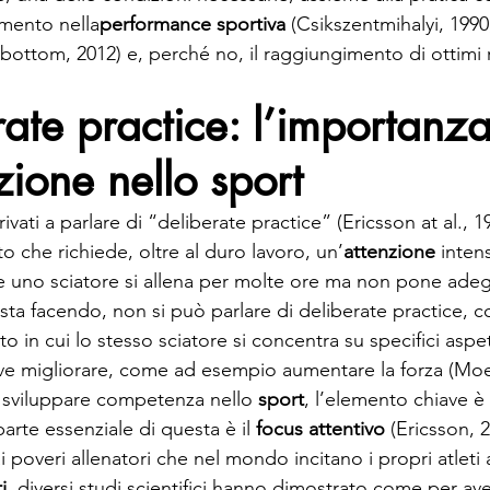
mento nella
performance sportiva
 (Csikszentmihalyi, 1990;
ottom, 2012) e, perché no, il raggiungimento di ottimi ri
rate practice: l’importanza
zione nello sport
ivati a parlare di “deliberate practice” (Ericsson at al., 19
o che richiede, oltre al duro lavoro, un’
attenzione
 inten
se uno sciatore si allena per molte ore ma non pone ade
 sta facendo, non si può parlare di deliberate practice, c
 in cui lo stesso sciatore si concentra su specifici aspett
e migliorare, come ad esempio aumentare la forza (Moen
r sviluppare competenza nello 
sport
, l’elemento chiave è 
parte essenziale di questa è il 
focus attentivo 
(Ericsson, 2
i poveri allenatori che nel mondo incitano i propri atleti
i
, diversi studi scientifici hanno dimostrato come per av