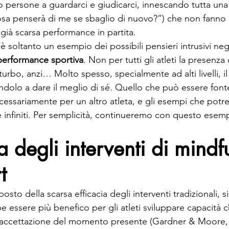
o persone a guardarci e giudicarci, innescando tutta una 
cosa penserà di me se sbaglio di nuovo?”) che non fanno 
già scarsa performance in partita.
 soltanto un esempio dei possibili pensieri intrusivi neg
performance sportiva
. Non per tutti gli atleti la presenza 
urbo, anzi… Molto spesso, specialmente ad alti livelli, i
endolo a dare il meglio di sé. Quello che può essere fonte
cessariamente per un altro atleta, e gli esempi che pot
infiniti. Per semplicità, continueremo con questo esem
ia degli interventi di mindf
t
to della scarsa efficacia degli interventi tradizionali, si 
 essere più benefico per gli atleti sviluppare capacità
 accettazione del momento presente (Gardner & Moore,