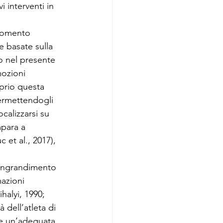
 interventi in 
momento 
 basate sulla 
o nel presente 
mozioni 
prio questa 
permettendogli 
calizzarsi su 
mpara a 
et al., 2017), 
’ingrandimento 
mazioni 
halyi, 1990; 
 dell’atleta di 
ere un’adeguata 