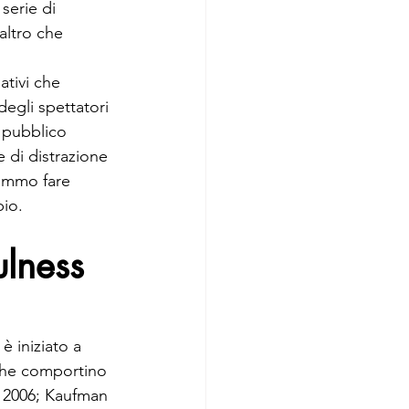
serie di 
altro che 
ativi che 
degli spettatori 
l pubblico 
 di distrazione 
remmo fare 
pio.
ulness 
è iniziato a 
 che comportino 
 2006; Kaufman 