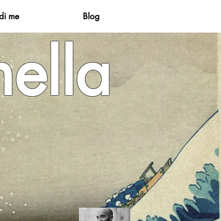
di me
Blog
ella
ta