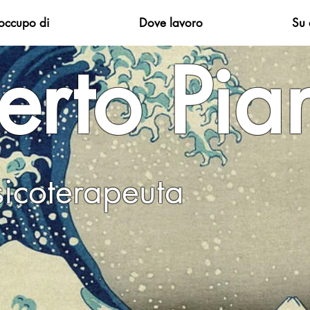
occupo di
Dove lavoro
Su 
rto Pian
o, Psicoterapeu