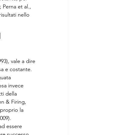
 Perna et al., 
sultati nello 
 
93), vale a dire 
sa e costante. 
guata 
osa invece 
i della 
 & Firing, 
proprio la 
009).
 ad essere 
ere successo 