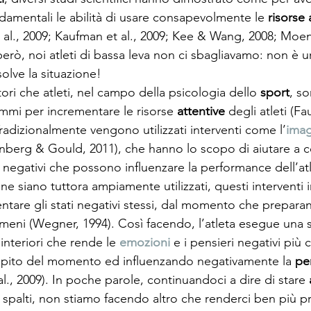
damentali le abilità di usare consapevolmente le 
risorse 
et al., 2009; Kaufman et al., 2009; Kee & Wang, 2008; Moen
erò, noi atleti di bassa leva non ci sbagliavamo: non è u
isolve la situazione!
tori che atleti, nel campo della psicologia dello 
sport
, so
mmi per incrementare le risorse 
attentive
 degli atleti (F
radizionalmente vengono utilizzati interventi come l’
imag
inberg & Gould, 2011), che hanno lo scopo di aiutare a co
ni negativi che possono influenzare la performance dell’a
 siano tuttora ampiamente utilizzati, questi interventi i
tare gli stati negativi stessi, dal momento che preparano 
omeni (Wegner, 1994). Così facendo, l’atleta esegue una s
interiori che rende le 
emozioni
 e i pensieri negativi più 
mpito del momento ed influenzando negativamente la 
pe
 al., 2009). In poche parole, continuandoci a dire di stare 
li spalti, non stiamo facendo altro che renderci ben più pr