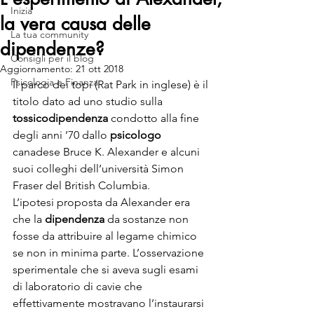
Inizia
la vera causa delle
La tua community
dipendenze?
Consigli per il blog
Aggiornamento:
21 ott 2018
Psicologia e Finanza
Il parco dei topi (Rat Park in inglese) è il 
titolo dato ad uno studio sulla 
tossicodipendenza
 condotto alla fine 
degli anni ’70 dallo 
psicologo 
canadese Bruce K. Alexander e alcuni 
suoi colleghi dell’università Simon 
Fraser del British Columbia.
L’ipotesi proposta da Alexander era 
che la 
dipendenza 
da sostanze non 
fosse da attribuire al legame chimico 
se non in minima parte. L’osservazione 
sperimentale che si aveva sugli esami 
di laboratorio di cavie che 
effettivamente mostravano l’instaurarsi 