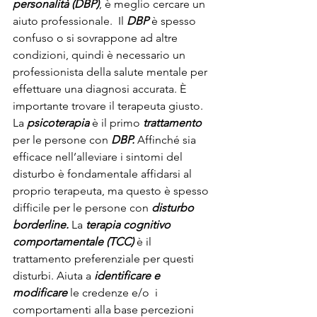
personalità (DBP)
, è meglio cercare un 
aiuto professionale.  Il 
DBP
 è spesso 
confuso o si sovrappone ad altre 
condizioni, quindi è necessario un 
professionista della salute mentale per 
effettuare una diagnosi accurata. È 
importante trovare il terapeuta giusto. 
La 
psicoterapia
 è il primo 
trattamento
per le persone con 
DBP.
 Affinché sia 
efficace nell’alleviare i sintomi del 
disturbo è fondamentale affidarsi al 
proprio terapeuta, ma questo è spesso 
difficile per le persone con 
disturbo 
borderline. 
La 
terapia cognitivo 
comportamentale (TCC)
 è il 
trattamento preferenziale per questi 
disturbi. Aiuta a 
identificare e 
modificare
 le credenze e/o  i 
comportamenti alla base percezioni 