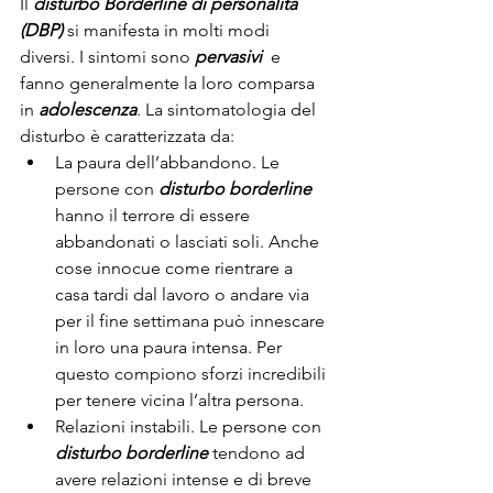
Il 
disturbo Borderline di personalità 
(DBP)
 si manifesta in molti modi 
diversi. I sintomi sono 
pervasivi
  e 
fanno generalmente la loro comparsa 
in 
adolescenza
. La sintomatologia del 
disturbo è caratterizzata da:
La paura dell’abbandono. Le 
persone con 
disturbo borderline
hanno il terrore di essere 
abbandonati o lasciati soli. Anche 
cose innocue come rientrare a 
casa tardi dal lavoro o andare via 
per il fine settimana può innescare 
in loro una paura intensa. Per 
questo compiono sforzi incredibili 
per tenere vicina l’altra persona.
Relazioni instabili. Le persone con 
disturbo borderline
 tendono ad 
avere relazioni intense e di breve 