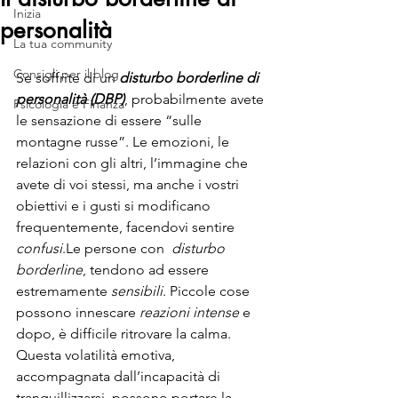
Inizia
personalità
La tua community
Consigli per il blog
Se soffrite di un 
disturbo borderline di 
personalità (DBP)
, probabilmente avete 
Psicologia e Finanza
le sensazione di essere “sulle 
montagne russe”. Le emozioni, le 
relazioni con gli altri, l’immagine che 
avete di voi stessi, ma anche i vostri 
obiettivi e i gusti si modificano 
frequentemente, facendovi sentire 
confusi
.Le persone con  
disturbo 
borderline
, tendono ad essere 
estremamente 
sensibili
. Piccole cose 
possono innescare 
reazioni intense
 e 
dopo, è difficile ritrovare la calma. 
Questa volatilità emotiva, 
accompagnata dall’incapacità di 
tranquillizzarsi, possono portare la 